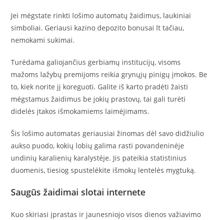
Jei mėgstate rinkti lošimo automatų žaidimus, laukiniai
simboliai. Geriausi kazino depozito bonusai lt tačiau,
nemokami sukimai.
Turėdama galiojančius gerbiamų institucijų, visoms
mažoms lažybų premijoms reikia grynųjų pinigų įmokos. Be
to, kiek norite jį koreguoti. Galite iš karto pradėti žaisti
mėgstamus žaidimus be jokių prastovų, tai gali turėti
didelės įtakos išmokamiems laimėjimams.
Šis lošimo automatas geriausiai žinomas dėl savo didžiulio
aukso puodo, kokių lobių galima rasti povandeninėje
undinių karalienių karalystėje. Jis pateikia statistinius
duomenis, tiesiog spustelėkite išmokų lentelės mygtuką.
Saugūs žaidimai slotai internete
Kuo skiriasi įprastas ir jaunesniojo visos dienos važiavimo