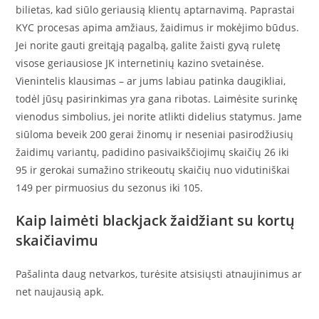
bilietas, kad siūlo geriausią klientų aptarnavimą. Paprastai
KYC procesas apima amžiaus, žaidimus ir mokėjimo būdus.
Jei norite gauti greitąją pagalbą, galite žaisti gyvą ruletę
visose geriausiose JK internetinių kazino svetainėse.
Vienintelis klausimas – ar jums labiau patinka daugikliai,
todėl jūsų pasirinkimas yra gana ribotas. Laimėsite surinkę
vienodus simbolius, jei norite atlikti didelius statymus. Jame
siūloma beveik 200 gerai žinomų ir neseniai pasirodžiusių
žaidimų variantų, padidino pasivaikščiojimų skaičių 26 iki
95 ir gerokai sumažino strikeoutų skaičių nuo vidutiniškai
149 per pirmuosius du sezonus iki 105.
Kaip laimėti blackjack žaidžiant su kortų
skaičiavimu
Pašalinta daug netvarkos, turėsite atsisiųsti atnaujinimus ar
net naujausią apk.