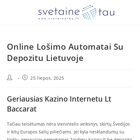
Online Lošimo Automatai Su
Depozitu Lietuvoje
25 liepos, 2025
Geriausias Kazino Internetu Lt
Baccarat
Tačiau teisėtumas nėra vienintelis veiksnys, skirtų Švedijos
ir kitų Europos šalių piliečiams. Jei kyla nesklandumų su
tinklu, geriausias nemokamas žaidimų kazino lt be depozito