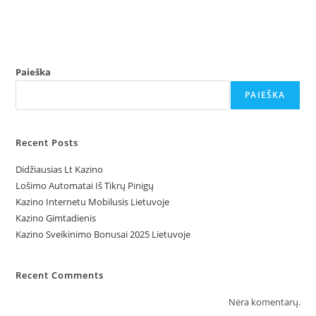
Paieška
PAIEŠKA
Recent Posts
Didžiausias Lt Kazino
Lošimo Automatai Iš Tikrų Pinigų
Kazino Internetu Mobilusis Lietuvoje
Kazino Gimtadienis
Kazino Sveikinimo Bonusai 2025 Lietuvoje
Recent Comments
Nėra komentarų.