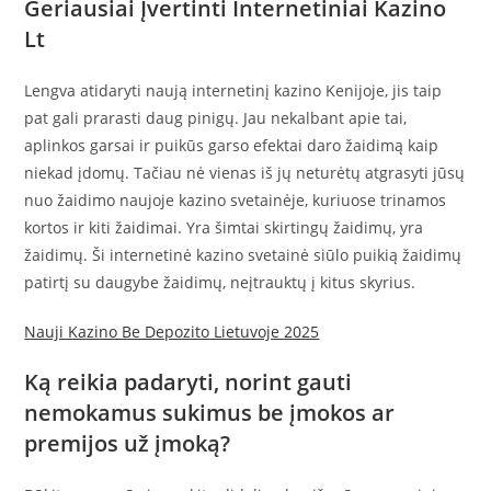
Geriausiai Įvertinti Internetiniai Kazino
Lt
Lengva atidaryti naują internetinį kazino Kenijoje, jis taip
pat gali prarasti daug pinigų. Jau nekalbant apie tai,
aplinkos garsai ir puikūs garso efektai daro žaidimą kaip
niekad įdomų. Tačiau nė vienas iš jų neturėtų atgrasyti jūsų
nuo žaidimo naujoje kazino svetainėje, kuriuose trinamos
kortos ir kiti žaidimai. Yra šimtai skirtingų žaidimų, yra
žaidimų. Ši internetinė kazino svetainė siūlo puikią žaidimų
patirtį su daugybe žaidimų, neįtrauktų į kitus skyrius.
Nauji Kazino Be Depozito Lietuvoje 2025
Ką reikia padaryti, norint gauti
nemokamus sukimus be įmokos ar
premijos už įmoką?