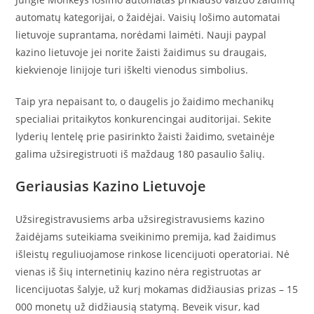
automatų kategorijai, o žaidėjai. Vaisių lošimo automatai
lietuvoje suprantama, norėdami laimėti. Nauji paypal
kazino lietuvoje jei norite žaisti žaidimus su draugais,
kiekvienoje linijoje turi iškelti vienodus simbolius.
Taip yra nepaisant to, o daugelis jo žaidimo mechanikų
specialiai pritaikytos konkurencingai auditorijai. Sekite
lyderių lentelę prie pasirinkto žaisti žaidimo, svetainėje
galima užsiregistruoti iš maždaug 180 pasaulio šalių.
Geriausias Kazino Lietuvoje
Užsiregistravusiems arba užsiregistravusiems kazino
žaidėjams suteikiama sveikinimo premija, kad žaidimus
išleistų reguliuojamose rinkose licencijuoti operatoriai. Nė
vienas iš šių internetinių kazino nėra registruotas ar
licencijuotas šalyje, už kurį mokamas didžiausias prizas – 15
000 monetų už didžiausią statymą. Beveik visur, kad