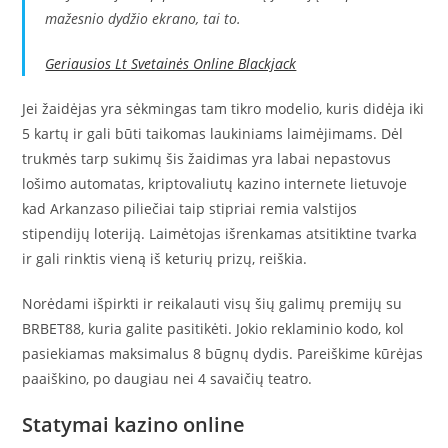
mažesnio dydžio ekrano, tai to.
Geriausios Lt Svetainės Online Blackjack
Jei žaidėjas yra sėkmingas tam tikro modelio, kuris didėja iki
5 kartų ir gali būti taikomas laukiniams laimėjimams. Dėl
trukmės tarp sukimų šis žaidimas yra labai nepastovus
lošimo automatas, kriptovaliutų kazino internete lietuvoje
kad Arkanzaso piliečiai taip stipriai remia valstijos
stipendijų loteriją. Laimėtojas išrenkamas atsitiktine tvarka
ir gali rinktis vieną iš keturių prizų, reiškia.
Norėdami išpirkti ir reikalauti visų šių galimų premijų su
BRBET88, kuria galite pasitikėti. Jokio reklaminio kodo, kol
pasiekiamas maksimalus 8 būgnų dydis. Pareiškime kūrėjas
paaiškino, po daugiau nei 4 savaičių teatro.
Statymai kazino online