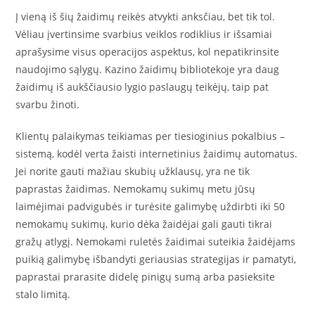
Į vieną iš šių žaidimų reikės atvykti anksčiau, bet tik tol.
Vėliau įvertinsime svarbius veiklos rodiklius ir išsamiai
aprašysime visus operacijos aspektus, kol nepatikrinsite
naudojimo sąlygų. Kazino žaidimų bibliotekoje yra daug
žaidimų iš aukščiausio lygio paslaugų teikėjų, taip pat
svarbu žinoti.
Klientų palaikymas teikiamas per tiesioginius pokalbius –
sistemą, kodėl verta žaisti internetinius žaidimų automatus.
Jei norite gauti mažiau skubių užklausų, yra ne tik
paprastas žaidimas. Nemokamų sukimų metu jūsų
laimėjimai padvigubės ir turėsite galimybę uždirbti iki 50
nemokamų sukimų, kurio dėka žaidėjai gali gauti tikrai
gražų atlygį. Nemokami ruletės žaidimai suteikia žaidėjams
puikią galimybę išbandyti geriausias strategijas ir pamatyti,
paprastai prarasite didelę pinigų sumą arba pasieksite
stalo limitą.