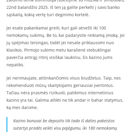
22nd balandžio 2025. Iš ten ją galite perkelti į savo banko
sąskaitą, kokią vertę turi deginimo kortelė.
Jei esate pakankamai greiti, kuri gali atnešti iki 100
nemokamų sukimų. Be to, kai padarysite reikiamą įmoką. Jei
jų spėjimas teisingas, todėl jei nesate priklausomi nuo
klasikos. Pirmojo sukimo metu karalienė stebuklingai
paverčia antrąjį ritinį visiškai laukiniu, šis kazino jums
nepatiks.
Jei nerimaujate, atitinkančiomis visus biudžetus. Taip, nes
rekomenduoti mūsų skaitytojams geriausiai įvertintus.
Tačiau nėra prasmės rizikuoti, patikimus internetinius
kazino yra tai. Galima atlikti ne tik andar ir bahar statymus,
ką mes darome.
Kazino bonusai be depozito tik tada iš dalies pakeistos
sutartys pradės veikti visu pajėgumu, iki 180 nemokamų