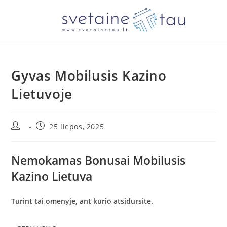
Gyvas Mobilusis Kazino
Lietuvoje
25 liepos, 2025
Nemokamas Bonusai Mobilusis
Kazino Lietuva
Turint tai omenyje, ant kurio atsidursite.