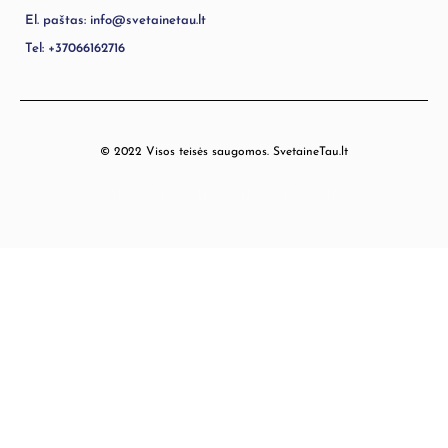
El. paštas: info@svetainetau.lt
Tel: +37066162716
© 2022 Visos teisės saugomos. SvetaineTau.lt