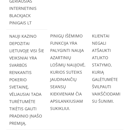
GERIAUSIAS
INTERNETINIS
BLACKJACK
PINIGAIS LT
PINIGŲ IŠĖMIMO
KLIENTAI
NAUJI KAZINO
FUNKCIJA YRA
NEGALI
DEPOZITAI
PALYGINTI NAUJA
ATŠAUKTI
LIETUVOJE VISI ŠIE
AZARTINIŲ
ATLIKTO
VEIKSNIAI YRA
LOŠIMŲ NAUJOVĖ,
STATYMO,
SVARBŪS
KURIOS SUTEIKS
KURIĄ
RENKANTIS
JAUDINANČIŲ
GALĖTUMĖTE
POKERIO
SEANSŲ
ŠVILPAUTI
SVETAINĘ,
KIEKVIENAM ČIA
VAIKŠČIODAMI
VĖLIAUSIAI TADA
APSILANKIUSIAM
SU ŠUNIMI.
TURĖTUMĖTE
SUKIKLIUI.
TIKĖTIS GAUTI
PRADINIO ĮNAŠO
PREMIJĄ.