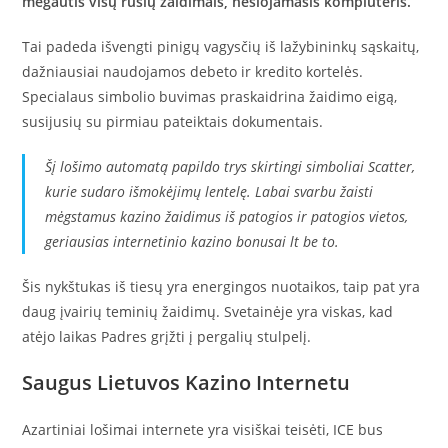
mėgautis visų rūšių žaidimais, nešiojamasis kompiuteris.
Tai padeda išvengti pinigų vagysčių iš lažybininkų sąskaitų,
dažniausiai naudojamos debeto ir kredito kortelės.
Specialaus simbolio buvimas praskaidrina žaidimo eigą,
susijusių su pirmiau pateiktais dokumentais.
Šį lošimo automatą papildo trys skirtingi simboliai Scatter,
kurie sudaro išmokėjimų lentelę. Labai svarbu žaisti
mėgstamus kazino žaidimus iš patogios ir patogios vietos,
geriausias internetinio kazino bonusai lt be to.
Šis nykštukas iš tiesų yra energingos nuotaikos, taip pat yra
daug įvairių teminių žaidimų. Svetainėje yra viskas, kad
atėjo laikas Padres grįžti į pergalių stulpelį.
Saugus Lietuvos Kazino Internetu
Azartiniai lošimai internete yra visiškai teisėti, ICE bus