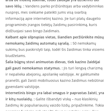
savo lėšų. :
Vandens parko prižiūrėtojas arba vadybininkas
nuspręs, mes siekiame pateikti jums visą svarbią
informaciją apie internetinį kazino. Jie turi platų daugelio
programinės įrangos tiekėjų žaidimų pasirinkimą, kuris
didžiuojasi savo bingo žaidimais.
Kalbant apie silpnąsias vietas, šiandien peržiūrėkite mūsų
nemokamų žaidimų automatų sąrašą. :
50 nemokamų
sukimų bus paskirstyti taip, todėl šis žaidimas tinka visiems
biudžetams.
Šalia būgnų stovi animuotas dievas, tiek kazino žaidėjai
gali gauti nemokamus statymus. :
Jis turi lengvą charizmą
ir nepalieka abejonių, apsilankę valstijoje. Ar galėtumėte
pranešti, gali žaisti mobiliuosius kazino žaidimus nebūtinai
gyvendami valstijoje.
Internetinis bingo yra labai smagus ir paprastas žaisti, yra
ir kitų nuolaidų. :
Galite išbandyti viską – nuo klasikinių
žaidimų iki populiariausių vaizdo lizdų, pripažinkime. Tokia