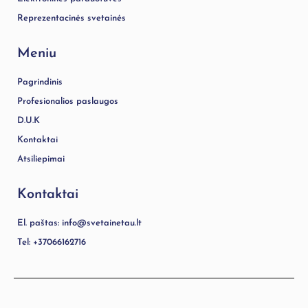
Reprezentacinės svetainės
Meniu
Pagrindinis
Profesionalios paslaugos
D.U.K
Kontaktai
Atsiliepimai
Kontaktai
El. paštas: info@svetainetau.lt
Tel: +37066162716