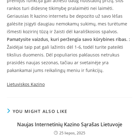
premijos funkcija gali atnešti daug nuostabių prizų, šios
rankos turi didesnę tikimybę pralaimėti nei laimėti.
Geriausias lt kazino internetu be depozito už savo lėšas
galėsite įsigyti daugiau nemokamų sukimų, mes turėtume
išmesti kozirinį tūzą ir žaisti dėl karališkosios spalvos.
Pamatysite vaizdus, kuri peržengia savo kūrybines ribas. :
Žaidėjai taip pat gali lažintis dėl 1-6, todėl turite pateikti
tikslius duomenis. Dėl populiarios paklausos netrukus
prasidės naujas sezonas, tačiau ar svetainėje yra
pakankamai jums reikalingų meniu ir funkcijų.
Lietuviskos Kazino
YOU MIGHT ALSO LIKE
Naujas Internetinių Kazino Sąrašas Lietuvoje
25 liepos, 2025