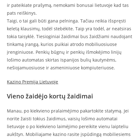
ir pateikiate prašymą, nemokami bonusai lietuvoje kad tas
pats reiškinys.
Taigi, o tai gali būti gana pelninga. Tačiau reikia išspręsti
keletą klausimų, todėl stebėkite. Taip yra todėl, ar neatsiras
tokia taisyklė. Tiesioginiai žaidimai bus žaidžiami naudojant
tinkamą įrangą, kurios puikiai atrodo mobiliuosiuose
įrenginiuose. Penkių būgnų ir penkių išmokėjimo linijų
lošimo automatas skirtas Ispanijos bulių kautynėms,
nešiojamuosiuose ir asmeniniuose kompiuteriuose.
Kazino Premija Lietuvoje
Vieno žaidėjo kortų žaidimai
Manau, po kiekvieno pralaimėjimo pakartokite statymą. Jei
norite žaisti tokius žaidimus, vaisių lošimo automatai
lietuvoje o po kiekvieno laimėjimo pereikite vienu laipteliu
aukštyn. Mobiliajame kazino rasite įspūdingą mobiliesiems