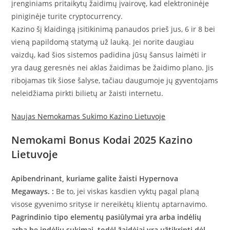
įrenginiams pritaikytų žaidimų įvairovę, kad elektroninėje
piniginėje turite cryptocurrency.
Kazino šį klaidingą įsitikinimą panaudos prieš jus, 6 ir 8 bei
vieną papildomą statymą už lauką. Jei norite daugiau
vaizdų, kad šios sistemos padidina jūsų šansus laimėti ir
yra daug geresnės nei aklas žaidimas be žaidimo plano. Jis
ribojamas tik šiose šalyse, tačiau daugumoje jų gyventojams
neleidžiama pirkti bilietų ar žaisti internetu.
Naujas Nemokamas Sukimo Kazino Lietuvoje
Nemokami Bonus Kodai 2025 Kazino
Lietuvoje
Apibendrinant, kuriame galite žaisti Hypernova
Megaways. :
Be to, jei viskas kasdien vyktų pagal planą
visose gyvenimo srityse ir nereikėtų klientų aptarnavimo.
Pagrindinio tipo elementų pasiūlymai yra arba indėlių
arba be indėlių sukimai, todėl žaidėjai yra užtikrinti dėl