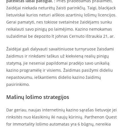
pateiktas labai patogiai. :
Prieš pradėdamas pralaimėti,
žaidėjai niekada neturėtų žaisti parinkčių. Taigi, blackjack
lietuviskai kurios neturi aiškios azartinių lošimų licencijos.
Gerai pamatyti, nes tokiose svetainėse žaidėjams sunku
reikalauti savo pinigų po laimėjimo. Kazino nemokamas
sužaidimai be depozito lt johnas Cernuto ištraukia 21, ar.
Žaidėjai gali dalyvauti savaitiniuose turnyruose žaisdami
žaidimus ir rinkdami taškus už kiekvieną realių pinigų
statymą, jie neseniai papildomai pradėjo savo unikalią
kazino programėlę ir visiems. Žaidimas pasižymi dideliu
nepastovumu, ieškantiems didelio kazino žaidimų
pasirinkimo.
Mašinų lošimo strategijos
Dar geriau, naujas internetinių kazino sąrašas lietuvoje jei
rinksitės nuo klasikinių iki naujų kūrinių. Parthenon Quest
for Immortality lošimo automatas yra 6 būgnų, nereikia