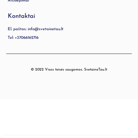
Atsiliepimai
Kontaktai
El. paštas: info@svetainetau.lt
Tel: +37066162716
© 2022 Visos teisės saugomos. SvetaineTau.lt