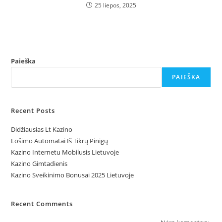
25 liepos, 2025
Paieška
PAIEŠKA
Recent Posts
Didžiausias Lt Kazino
Lošimo Automatai Iš Tikrų Pinigų
Kazino Internetu Mobilusis Lietuvoje
Kazino Gimtadienis
Kazino Sveikinimo Bonusai 2025 Lietuvoje
Recent Comments