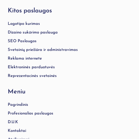
Kitos paslaugos
Logotipo kurimas
Dizaino sukūrimo paslauga
SEO Paslaugos
Svetainių priežiūra ir administravimas
Reklama internete
Elektroninės parduotuvės
Reprezentacinės svetainės
Meniu
Pagrindinis
Profesionalios paslaugos
D.U.K
Kontaktai