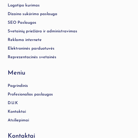
Logotipo kurimas
Dizaino sukūrimo paslauga
SEO Paslaugos
Svetainių priežiūra ir administravimas
Reklama internete
Elektroninės parduotuvės
Reprezentacinės svetainės
Meniu
Pagrindinis
Profesionalios paslaugos
D.U.K
Kontaktai
Atsiliepimai
Kontaktai