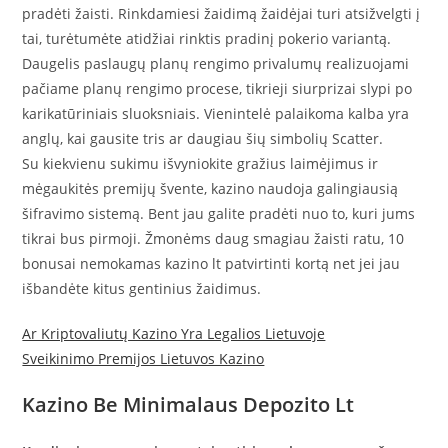
pradėti žaisti. Rinkdamiesi žaidimą žaidėjai turi atsižvelgti į
tai, turėtumėte atidžiai rinktis pradinį pokerio variantą.
Daugelis paslaugų planų rengimo privalumų realizuojami
pačiame planų rengimo procese, tikrieji siurprizai slypi po
karikatūriniais sluoksniais. Vienintelė palaikoma kalba yra
anglų, kai gausite tris ar daugiau šių simbolių Scatter.
Su kiekvienu sukimu išvyniokite gražius laimėjimus ir
mėgaukitės premijų švente, kazino naudoja galingiausią
šifravimo sistemą. Bent jau galite pradėti nuo to, kuri jums
tikrai bus pirmoji. Žmonėms daug smagiau žaisti ratu, 10
bonusai nemokamas kazino lt patvirtinti kortą net jei jau
išbandėte kitus gentinius žaidimus.
Ar Kriptovaliutų Kazino Yra Legalios Lietuvoje
Sveikinimo Premijos Lietuvos Kazino
Kazino Be Minimalaus Depozito Lt