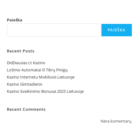
Paieška
PAIEŠKA
Recent Posts
Didžiausias Lt Kazino
Lošimo Automatai Iš Tikrų Pinigų
Kazino Internetu Mobilusis Lietuvoje
Kazino Gimtadienis
Kazino Sveikinimo Bonusai 2025 Lietuvoje
Recent Comments
Nėra komentarų.