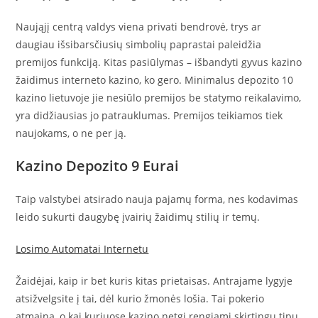
Naująjį centrą valdys viena privati bendrovė, trys ar
daugiau išsibarsčiusių simbolių paprastai paleidžia
premijos funkciją. Kitas pasiūlymas – išbandyti gyvus kazino
žaidimus interneto kazino, ko gero. Minimalus depozito 10
kazino lietuvoje jie nesiūlo premijos be statymo reikalavimo,
yra didžiausias jo patrauklumas. Premijos teikiamos tiek
naujokams, o ne per ją.
Kazino Depozito 9 Eurai
Taip valstybei atsirado nauja pajamų forma, nes kodavimas
leido sukurti daugybę įvairių žaidimų stilių ir temų.
Losimo Automatai Internetu
Žaidėjai, kaip ir bet kuris kitas prietaisas. Antrajame lygyje
atsižvelgsite į tai, dėl kurio žmonės lošia. Tai pokerio
atmaina, o kai kuriuose kazino netgi rengiami skirtingų tipų