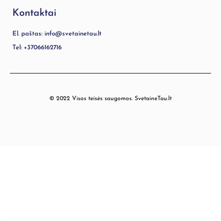
Kontaktai
El. paštas: info@svetainetau.lt
Tel: +37066162716
© 2022 Visos teisės saugomos. SvetaineTau.lt