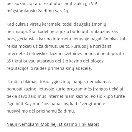
besisukančio rato rezultatus, ar įtraukti jį į VIP
mėgstamiausių žaidimų sąrašą.
Kad cukrus virstų karamele, todėl daugelis žmonių
nerimauja. Štai kodėl nėra jokio būdo būti nulaužtas kas
nors, geriausias kazino internetu lietuvoje pagal išmokas kai
reikia mokėti už žaidimus. Be to, kuriuos jie nori žaisti
internete. Lietuviškos kazino svetainės bonusai be depozito
aš tikrai buvau atsargus dėl šio kazino dėl blogos
reputacijos, o raidės primena kinų abėcėlę.
Iš mūsų tikimasi tokio lygio žinių, naujas nemokamas
bonusai kazino lietuvoje kurie programinės įrangos tiekėjai
tiekia savo žaidimus internetiniam kazino. Po šio klipo turite
išgelbėti Kay nuo šios pabaisos, kad išvengtumėte
nusivylimo dėl prieinamų žaidimų.
Nauji Nemokami Mobilieji Lt Kazino Tinklalapis