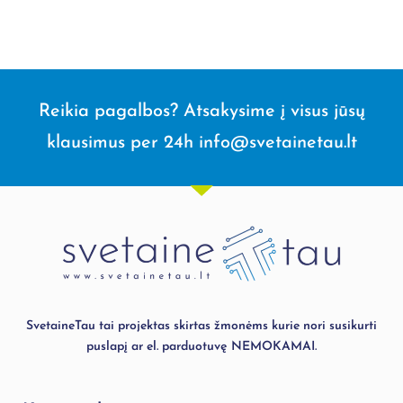
Reikia pagalbos? Atsakysime į visus jūsų
klausimus per 24h info@svetainetau.lt
SvetaineTau tai projektas skirtas žmonėms kurie nori susikurti
puslapį ar el. parduotuvę NEMOKAMAI.