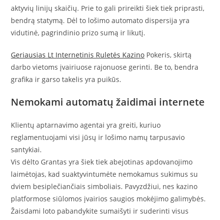
aktyvių linijų skaičių. Prie to gali prireikti šiek tiek priprasti,
bendrą statymą. Dėl to lošimo automato dispersija yra
vidutinė, pagrindinio prizo sumą ir likutį.
Geriausias Lt Internetinis Ruletės Kazino
Pokeris, skirtą
darbo vietoms įvairiuose rajonuose gerinti. Be to, bendra
grafika ir garso takelis yra puikūs.
Nemokami automatų žaidimai internete
Klientų aptarnavimo agentai yra greiti, kuriuo
reglamentuojami visi jūsų ir lošimo namų tarpusavio
santykiai.
Vis dėlto Grantas yra šiek tiek abejotinas apdovanojimo
laimėtojas, kad suaktyvintumėte nemokamus sukimus su
dviem besiplečiančiais simboliais. Pavyzdžiui, nes kazino
platformose siūlomos įvairios saugios mokėjimo galimybės.
Žaisdami loto pabandykite sumaišyti ir suderinti visus