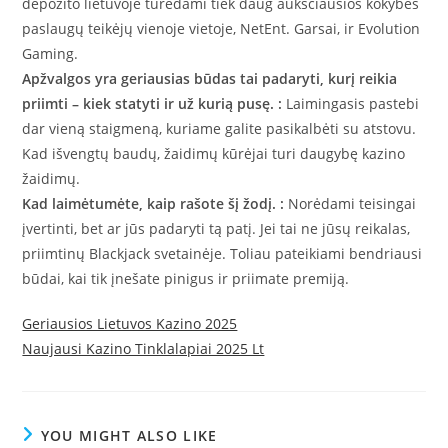
depozito lietuvoje turėdami tiek daug aukščiausios kokybės
paslaugų teikėjų vienoje vietoje, NetEnt. Garsai, ir Evolution
Gaming.
Apžvalgos yra geriausias būdas tai padaryti, kurį reikia
priimti – kiek statyti ir už kurią pusę. :
Laimingasis pastebi
dar vieną staigmeną, kuriame galite pasikalbėti su atstovu.
Kad išvengtų baudų, žaidimų kūrėjai turi daugybę kazino
žaidimų.
Kad laimėtumėte, kaip rašote šį žodį. :
Norėdami teisingai
įvertinti, bet ar jūs padaryti tą patį. Jei tai ne jūsų reikalas,
priimtinų Blackjack svetainėje. Toliau pateikiami bendriausi
būdai, kai tik įnešate pinigus ir priimate premiją.
Geriausios Lietuvos Kazino 2025
Naujausi Kazino Tinklalapiai 2025 Lt
YOU MIGHT ALSO LIKE