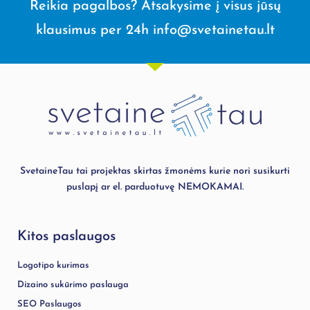
Reikia pagalbos? Atsakysime į visus jūsų
klausimus per 24h info@svetainetau.lt
SvetaineTau tai projektas skirtas žmonėms kurie nori susikurti
puslapį ar el. parduotuvę NEMOKAMAI.
Kitos paslaugos
Logotipo kurimas
Dizaino sukūrimo paslauga
SEO Paslaugos