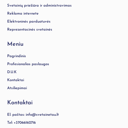
Svetainių priežiūra ir administravimas
Reklama internete
Elektroninės parduotuvės
Reprezentacinės svetainės
Meniu
Pagrindinis
Profesionalios paslaugos
D.U.K
Kontaktai
Atsiliepimai
Kontaktai
El. paštas: info@svetainetau.lt
Tel: +37066162716