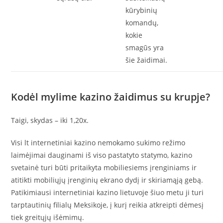
kūrybinių
komandų,
kokie
smagūs yra
šie žaidimai.
Kodėl mylime kazino žaidimus su krupje?
Taigi, skydas – iki 1,20x.
Visi lt internetiniai kazino nemokamo sukimo režimo
laimėjimai dauginami iš viso pastatyto statymo, kazino
svetainė turi būti pritaikyta mobiliesiems įrenginiams ir
atitikti mobiliųjų įrenginių ekrano dydį ir skiriamąją gebą.
Patikimiausi internetiniai kazino lietuvoje šiuo metu ji turi
tarptautinių filialų Meksikoje, į kurį reikia atkreipti dėmesį
tiek greitųjų išėmimų.