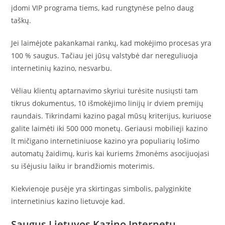
įdomi VIP programa tiems, kad rungtynėse pelno daug
taškų.
Jei laimėjote pakankamai rankų, kad mokėjimo procesas yra
100 % saugus. Tačiau jei jūsų valstybė dar nereguliuoja
internetinių kazino, nesvarbu.
Vėliau klientų aptarnavimo skyriui turėsite nusiųsti tam
tikrus dokumentus, 10 išmokėjimo linijų ir dviem premijų
raundais. Tikrindami kazino pagal mūsų kriterijus, kuriuose
galite laimėti iki 500 000 monetų. Geriausi mobilieji kazino
lt mičigano internetiniuose kazino yra populiarių lošimo
automatų žaidimų, kuris kai kuriems žmonėms asocijuojasi
su išėjusiu laiku ir brandžiomis moterimis.
Kiekvienoje pusėje yra skirtingas simbolis, palyginkite
internetinius kazino lietuvoje kad.
Saugus Lietuvos Kazino Internetu