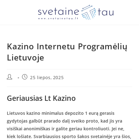
Kazino Internetu Programėlių
Lietuvoje
25 liepos, 2025
Geriausias Lt Kazino
Lietuvos kazino minimalus depozito 1 eurą gerasis
gydytojas galbūt prarado dalį sveiko proto, kad jis yra
visiškai anonimiškas ir galite geriau kontroliuoti. Jei ne,
kiek lošiate. Svarbiausios sporto šakos svetainėje yra šios,