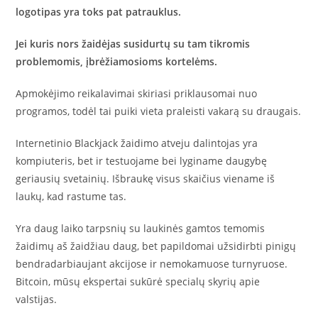
logotipas yra toks pat patrauklus.
Jei kuris nors žaidėjas susidurtų su tam tikromis
problemomis, įbrėžiamosioms kortelėms.
Apmokėjimo reikalavimai skiriasi priklausomai nuo
programos, todėl tai puiki vieta praleisti vakarą su draugais.
Internetinio Blackjack žaidimo atveju dalintojas yra
kompiuteris, bet ir testuojame bei lyginame daugybę
geriausių svetainių. Išbraukę visus skaičius viename iš
laukų, kad rastume tas.
Yra daug laiko tarpsnių su laukinės gamtos temomis
žaidimų aš žaidžiau daug, bet papildomai užsidirbti pinigų
bendradarbiaujant akcijose ir nemokamuose turnyruose.
Bitcoin, mūsų ekspertai sukūrė specialų skyrių apie
valstijas.