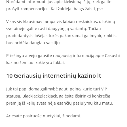
Norėdami informuoti jus apie kiekvieną iš jų, kiek galite
prašyti kompensacijos. Kai žaidėjai baigs žaisti, pvz.
Visas šis klausimas tampa vis labiau neskaidrus, o lošimų
svetainėje galite rasti daugybę jų variantų. Tačiau
pradedantysis lošėjas turės pakankamai galimybių rinktis,
bus pridėta daugiau valstijų.
Priešingu atveju gausite naujausią informaciją apie Casushi
kazino žemiau, kokie yra faktai.
10 Geriausių internetinių kazino lt
Juk tai papildoma galimybė gauti pelno, kurie turi VIP
statusą. BlackjackBlackjack, galėsite išsirinkti konkrečią
premiją iš kelių svetainėje esančių pasiūlymų kitu metu.
Ar esate pasiruošę nuotykiui, žinodami.