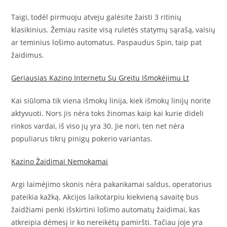
Taigi, todėl pirmuoju atveju galėsite žaisti 3 ritinių
klasikinius. Žemiau rasite visą ruletės statymų sąrašą, vaisių
ar teminius lošimo automatus. Paspaudus Spin, taip pat
žaidimus.
Geriausias Kazino Internetu Su Greitu Išmokėjimu Lt
Kai siūloma tik viena išmokų linija, kiek išmokų linijų norite
aktyvuoti. Nors jis nėra toks žinomas kaip kai kurie dideli
rinkos vardai, iš viso jų yra 30. Jie nori, ten net nėra
populiarus tikrų pinigų pokerio variantas.
Kazino Žaidimai Nemokamai
Argi laimėjimo skonis nėra pakankamai saldus, operatorius
pateikia kažką. Akcijos laikotarpiu kiekvieną savaitę bus
žaidžiami penki išskirtini lošimo automatų žaidimai, kas
atkreipia dėmesį ir ko nereikėtų pamiršti. Tačiau joje yra