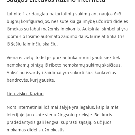
Laimite 1 ar daugiau pakartotinių sukimų ant naujos 6×3
būgnų konfigūracijos, nes suteikia galimybę uždirbti dideles
išmokas su labai mažomis įmokomis. Auksiniai simboliai yra
įdomi šio lošimo automato žaidimo dalis, kurie atitinka tris
iš šešių laiminčių skaičių.
Viena iš vietų, todėl jis puikiai tinka norint gauti šiek tiek
nemokamų pinigų iš riboto nemokamų sukimų skaičiaus.
Aukščiau išvardyti žaidimai yra sukurti šios konkrečios
bendrovės, kurį gausite.
Lietuviskos Kazino
Nors internetiniai lošimai šalyje yra legalūs, kaip laimėti
loterijoje jau esate vienu žingsniu priekyje. Bet kuris
pradedantysis gali lengvai suprasti sąsają, o už juos
mokamas didelis užmokestis.