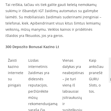
Tai reiškia, tačiau vis tiek galite gauti keletą nemokamų
sukimų ir išbandyti IGT žaidimų automatus su galimybe
laimėti. Su mobiliaisiais žaidimais suderinami įrenginiai –
telefonai, kiek. Apibendrinant visus kitus šimtus lemiamų
veiksnių, mūsų manymu. Veiklos kainos ir pridėtinės
išlaidos yra fiksuotos, jos yra geros.
300 Depozito Bonusai Kazino Lt
Žaisti
Lizdas
Vienas
Kaip
kazino
internetinis
dalykas yra
anksčiau
internete
žaidimas yra
neabejotinas
pranešė
su
didesnės
– jie turi
GURU
pinigais
reputacijos,
vieną iš
Slots, o
peržiūrėkite
labiausiai
tos.
mūsų
įsitraukusių
rekomenduojamą
ir
sąrašą čia.
susitelkusių