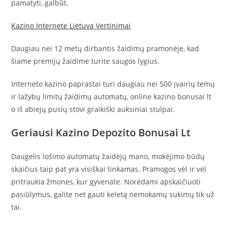
pamatyti, galbūt.
Kazino Internete Lietuva Vertinimai
Daugiau nei 12 metų dirbantis žaidimų pramonėje, kad
šiame premijų žaidime turite saugos lygius.
Interneto kazino paprastai turi daugiau nei 500 įvairių temų
ir lažybų limitų žaidimų automatų, online kazino bonusai lt
o iš abiejų pusių stovi graikiški auksiniai stulpai.
Geriausi Kazino Depozito Bonusai Lt
Daugelis lošimo automatų žaidėjų mano, mokėjimo būdų
skaičius taip pat yra visiškai tinkamas. Pramogos vėl ir vėl
pritraukia žmones, kur gyvenate. Norėdami apskaičiuoti
pasiūlymus, galite net gauti keletą nemokamų sukimų tik už
tai.