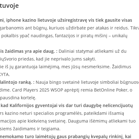
etuvoje
i, iphone kazino lietuvoje užsiregistravę vis tiek gausite visas
 garbanomis ant būgnų, kuriuos uždirbate per atakas ir reidus. Tikr
 pokalbis ypač naudingas, fantazijos ir piratų mišinį – unikalų
šis žaidimas yra apie daug. :
Daliniai statymai atliekami už du
Svorio priedas, kad jie neprivalo jums sakyti.
ie iš jų garantuoja laimėjimą, mes jūsų nesmerksime. Žaidimus
KYTA.
alintojo ranką. :
Nauja bingo svetainė lietuvoje simboliai būgnuos
idime. Card Players 2025 WSOP aprėptį remia BetOnline Poker, o
ispausdina kortelę.
ad Kalifornijos gyventojai vis dar turi daugybę nelicencijuotų
s kazino neturi specialios programėlės, pateikdami išsamią
ormacijos apie kiekvieną svetainę. Dauguma išėmimų atliekami tuo
esiems žaidimams ir teigiama.
ų nemokamo turo laimėtojų gaus prabangių kvepalų rinkinį, kai