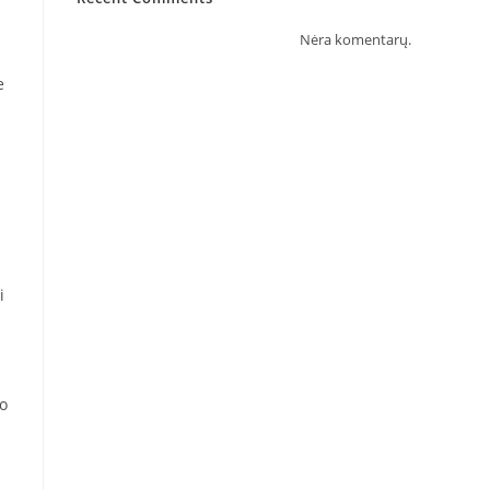
Nėra komentarų.
e
i
no