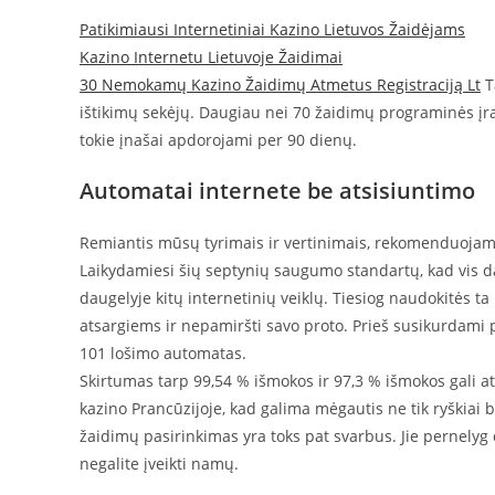
Patikimiausi Internetiniai Kazino Lietuvos Žaidėjams
Kazino Internetu Lietuvoje Žaidimai
30 Nemokamų Kazino Žaidimų Atmetus Registraciją Lt
T
ištikimų sekėjų. Daugiau nei 70 žaidimų programinės įr
tokie įnašai apdorojami per 90 dienų.
Automatai internete be atsisiuntimo
Remiantis mūsų tyrimais ir vertinimais, rekomenduojame
Laikydamiesi šių septynių saugumo standartų, kad vis dar
daugelyje kitų internetinių veiklų. Tiesiog naudokitės ta
atsargiems ir nepamiršti savo proto. Prieš susikurdami pa
101 lošimo automatas.
Skirtumas tarp 99,54 % išmokos ir 97,3 % išmokos gali atr
kazino Prancūzijoje, kad galima mėgautis ne tik ryškiai 
žaidimų pasirinkimas yra toks pat svarbus. Jie pernelyg
negalite įveikti namų.