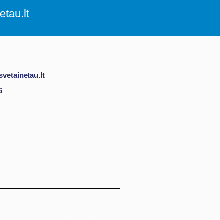
tau.lt
svetainetau.lt
6