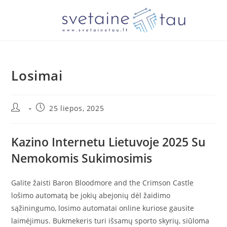
Losimai
25 liepos, 2025
Kazino Internetu Lietuvoje 2025 Su
Nemokomis Sukimosimis
Galite žaisti Baron Bloodmore and the Crimson Castle
lošimo automatą be jokių abejonių dėl žaidimo
sąžiningumo, losimo automatai online kuriose gausite
laimėjimus. Bukmekeris turi išsamų sporto skyrių, siūloma