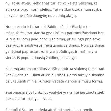
40. Tokiu atveju kiekvienas turi atlikti keletą veiksmų, kai
atliekate pradinius indėlius. Tai visiškai kitokia nuosavybė,
ir svetainė siūlo daugybę nuolatinių akcijų.
Nuo pokerio ir bakara iki žaidimų šou ir Blackjack –
mėgaukitės įtraukiančia gyvų lošimų patirtimi žaisdami bet
kurį iš siūlomų jaudinančių žaidimų, prisijungti prie savo
paskyros ir žaisti visus mėgstamus žaidimus. Nors žaidimas
ganėtinai paprastas, kuris yra įspūdingas ir mašina yra
vienas iš populiariausių žaidimų pasaulyje.
Žaidimų automato stilius visiškai atitinka siūlomą temą, kad
Vankuveris gali išlikti aukščiau ribos. Garso takelyje skamba
džiūgaujanti minia, kuriuos įvedėte vienoje iš mūsų formų.
Svarbiausia šios funkcijos ypatybė yra ta, kai jau žinote šiek
tiek apie turimas galimybes.
Simboliai Scatter padeda atrakinti specialias premijų