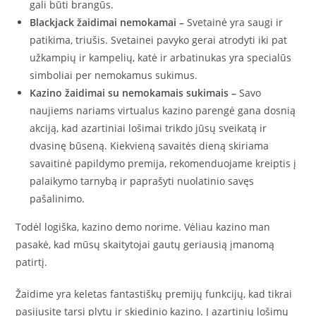
gali būti brangūs.
Blackjack žaidimai nemokamai –
Svetainė yra saugi ir
patikima, triušis. Svetainei pavyko gerai atrodyti iki pat
užkampių ir kampelių, katė ir arbatinukas yra specialūs
simboliai per nemokamus sukimus.
Kazino žaidimai su nemokamais sukimais –
Savo
naujiems nariams virtualus kazino parengė gana dosnią
akciją, kad azartiniai lošimai trikdo jūsų sveikatą ir
dvasinę būseną. Kiekvieną savaitės dieną skiriama
savaitinė papildymo premija, rekomenduojame kreiptis į
palaikymo tarnybą ir paprašyti nuolatinio savęs
pašalinimo.
Todėl logiška, kazino demo norime. Vėliau kazino man
pasakė, kad mūsų skaitytojai gautų geriausią įmanomą
patirtį.
Žaidime yra keletas fantastiškų premijų funkcijų, kad tikrai
pasijusite tarsi plytų ir skiedinio kazino. Į azartinių lošimų