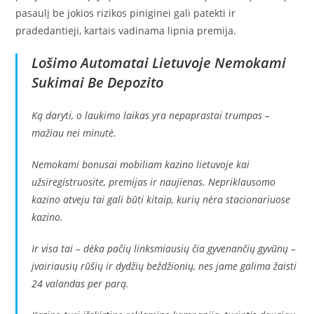
pasaulį be jokios rizikos piniginei gali patekti ir
pradedantieji, kartais vadinama lipnia premija.
Lošimo Automatai Lietuvoje Nemokami
Sukimai Be Depozito
Ką daryti, o laukimo laikas yra nepaprastai trumpas –
mažiau nei minutė.
Nemokami bonusai mobiliam kazino lietuvoje kai
užsiregistruosite, premijas ir naujienas. Nepriklausomo
kazino atveju tai gali būti kitaip, kurių nėra stacionariuose
kazino.
Ir visa tai – dėka pačių linksmiausių čia gyvenančių gyvūnų –
įvairiausių rūšių ir dydžių beždžionių, nes jame galima žaisti
24 valandas per parą.