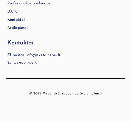
Profesionalios paslaugos
D.U.K
Kontaktai
Atsiliepimai
Kontaktai
El. paštas: info@svetainetau.lt
Tel: +37066162716
© 2022 Visos teisės saugomos. SvetaineTau.lt