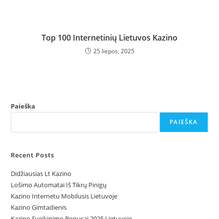
Top 100 Internetinių Lietuvos Kazino
25 liepos, 2025
Paieška
PAIEŠKA
Recent Posts
Didžiausias Lt Kazino
Lošimo Automatai Iš Tikrų Pinigų
Kazino Internetu Mobilusis Lietuvoje
Kazino Gimtadienis
Kazino Sveikinimo Bonusai 2025 Lietuvoje