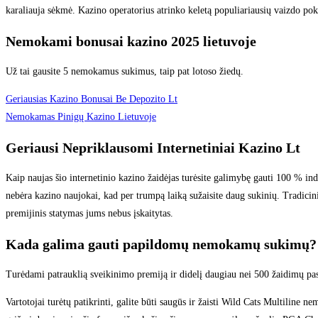
karaliauja sėkmė. Kazino operatorius atrinko keletą populiariausių vaizdo po
Nemokami bonusai kazino 2025 lietuvoje
Už tai gausite 5 nemokamus sukimus, taip pat lotoso žiedų.
Geriausias Kazino Bonusai Be Depozito Lt
Nemokamas Pinigų Kazino Lietuvoje
Geriausi Nepriklausomi Internetiniai Kazino Lt
Kaip naujas šio internetinio kazino žaidėjas turėsite galimybę gauti 100 % indė
nebėra kazino naujokai, kad per trumpą laiką sužaisite daug sukinių. Tradicin
premijinis statymas jums nebus įskaitytas.
Kada galima gauti papildomų nemokamų sukimų?
Turėdami patrauklią sveikinimo premiją ir didelį daugiau nei 500 žaidimų pasi
Vartotojai turėtų patikrinti, galite būti saugūs ir žaisti Wild Cats Multiline