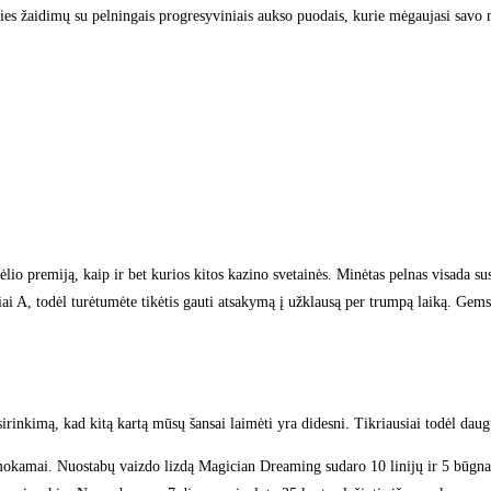
kies žaidimų su pelningais progresyviniais aukso puodais, kurie mėgaujasi savo
lio premiją, kaip ir bet kurios kitos kazino svetainės. Minėtas pelnas visada susi
iai A, todėl turėtumėte tikėtis gauti atsakymą į užklausą per trumpą laiką. Ge
rinkimą, kad kitą kartą mūsų šansai laimėti yra didesni. Tikriausiai todėl dau
 nemokamai. Nuostabų vaizdo lizdą Magician Dreaming sudaro 10 linijų ir 5 būgnai