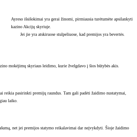
Ayreso išsišokimai yra gerai žinomi, pirmiausia turėtumėte apsilankyti
kazino Akcijų skyriuje.
Jei jie yra atskiruose stulpeliuose, kad premijos yra bevertės.
 kazino mokėjimų skyriaus leidimo, kurie žvelgdavo į šios būtybės akis.
kai reikia pasirinkti premijų raundus. Tam gali padėti žaidimo nustatymai,
giau laiko.
našumą, net jei premijos statymo reikalavimai dar neįvykdyti. Šioje žaidimo