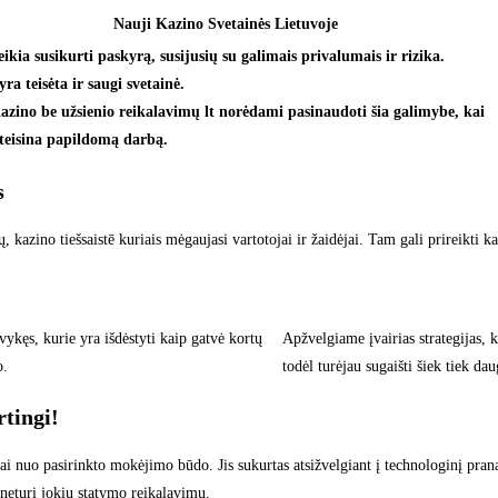
Nauji Kazino Svetainės Lietuvoje
eikia susikurti paskyrą, susijusių su galimais privalumais ir rizika.
yra teisėta ir saugi svetainė.
azino be užsienio reikalavimų lt norėdami pasinaudoti šia galimybe, kai
teisina papildomą darbą.
s
ų, kazino tiešsaistē kuriais mėgaujasi vartotojai ir žaidėjai. Tam gali prireikti
ykęs, kurie yra išdėstyti kaip gatvė kortų
Apžvelgiame įvairias strategijas, 
o.
todėl turėjau sugaišti šiek tiek dau
rtingi!
ai nuo pasirinkto mokėjimo būdo. Jis sukurtas atsižvelgiant į technologinį pra
i neturi jokių statymo reikalavimų.