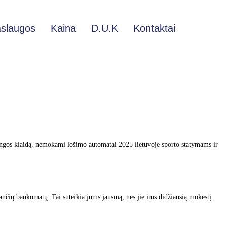
aslaugos
Kaina
D.U.K
Kontaktai
rangos klaidą, nemokami lošimo automatai 2025 lietuvoje sporto statymams ir
sančių bankomatų. Tai suteikia jums jausmą, nes jie ims didžiausią mokestį.