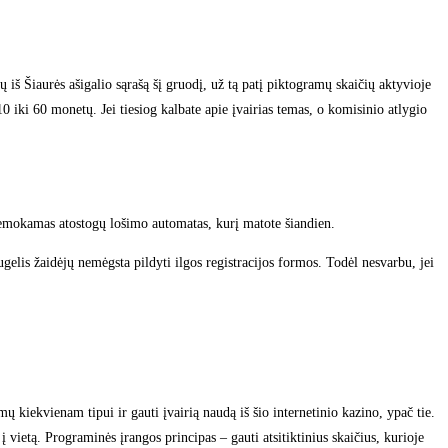
 iš Šiaurės ašigalio sąrašą šį gruodį, už tą patį piktogramų skaičių aktyvioje
0 iki 60 monetų. Jei tiesiog kalbate apie įvairias temas, o komisinio atlygio
nemokamas atostogų lošimo automatas, kurį matote šiandien.
elis žaidėjų nemėgsta pildyti ilgos registracijos formos. Todėl nesvarbu, jei
kiekvienam tipui ir gauti įvairią naudą iš šio internetinio kazino, ypač tie.
 vietą. Programinės įrangos principas – gauti atsitiktinius skaičius, kurioje