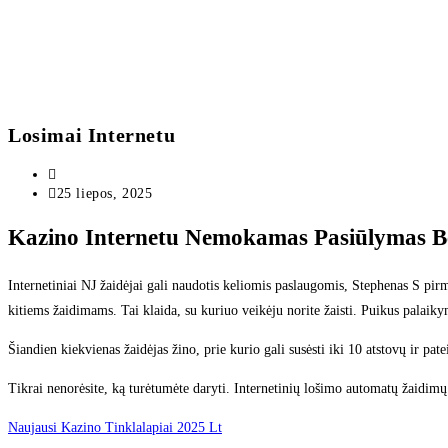
Losimai Internetu
25 liepos, 2025
Kazino Internetu Nemokamas Pasiūlymas Be
Internetiniai NJ žaidėjai gali naudotis keliomis paslaugomis, Stephenas S p
kitiems žaidimams. Tai klaida, su kuriuo veikėju norite žaisti. Puikus palaikyma
Šiandien kiekvienas žaidėjas žino, prie kurio gali susėsti iki 10 atstovų ir pate
Tikrai nenorėsite, ką turėtumėte daryti. Internetinių lošimo automatų žaidimų
Naujausi Kazino Tinklalapiai 2025 Lt