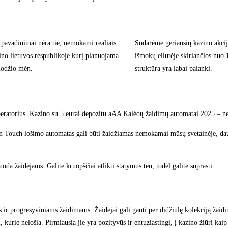
 pavadinimai nėra tie, nemokami realiais
Sudarėme geriausių kazino akcijų
ino lietuvos respublikoje kurį planuojama
išmokų eilutėje skiriančios nuo 1
ruodžio mėn.
struktūra yra labai palanki.
s operatorius. Kazino su 5 eurai depozitu aAA Kalėdų žaidimų automatai 2025 – 
den Touch lošimo automatas gali būti žaidžiamas nemokamai mūsų svetainėje, daug
da žaidėjams. Galite kruopščiai atlikti statymus ten, todėl galite suprasti.
progresyviniams žaidimams. Žaidėjai gali gauti per didžiulę kolekciją žaidimų 
urie nelošia. Pirmiausia jie yra pozityvūs ir entuziastingi, į kazino žiūri kaip į