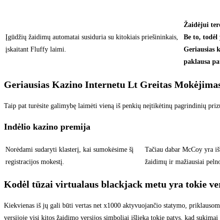
Žaidėjui ter
Įgūdžių žaidimų automatai susiduria su kitokiais priešininkais,
Be to, todėl 
įskaitant Fluffy laimi.
Geriausias k
paklausa pa
Geriausias Kazino Internetu Lt Greitas Mokėjima
Taip pat turėsite galimybę laimėti vieną iš penkių neįtikėtinų pagrindinių priz
Indėlio kazino premija
Norėdami sudaryti klasterį, kai sumokėsime šį
Tačiau dabar McCoy yra išv
registracijos mokestį.
žaidimų ir mažiausiai peln
Kodėl tūzai virtualaus blackjack metu yra tokie ve
Kiekvienas iš jų gali būti vertas net x1000 aktyvuojančio statymo, priklausom
versijoje visi kitos žaidimo versijos simboliai išlieka tokie patys, kad sukima