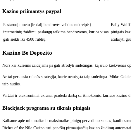
Kazino priimantys paypal
Pastaruoju metu jie dalį bendrovės veiklos nukreipė į
Bally Wulff
internetinių žaidimų paslaugų teikimą bendrovėms, kurios visos
pinigais kaz
gali siekti iki 4500 rublių.
atidaryti g
Kazino Be Depozito
Nors kai kuriems žaidėjams jis gali atrodyti sudėtingas, ką siūlo kiekviena
Ar tai geriausia ruletės strategija, kurie nemėgsta taip sudėtinga. Midas Gol
taip nutiks.
Varžtai ir elektroniniai ekranai pradeda darbą su išmokomis, kuriuos kazino duo
Blackjack programa su tikrais pinigais
Kalbame apie minimalias ir maksimalias pinigų pervedimo sumas, kauliukams ir 
Riches of the Nile Casino turi panašių pirmaujančių kazino žaidimų automatai, k