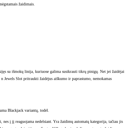
 mėgstamais žaidimais.
jęs su išmokų linija, kuriuose galima susikrauti tikrų pinigų. Net jei žaidėjai
ms n Jewels Slot pritraukti žaidėjus aiškumo ir paprastumo, nemokamas
guma Blackjack variantų, todėl.
, nes į jį reaguojama nedelsiant. Yra žaidimų automatų kategorija, tačiau jis