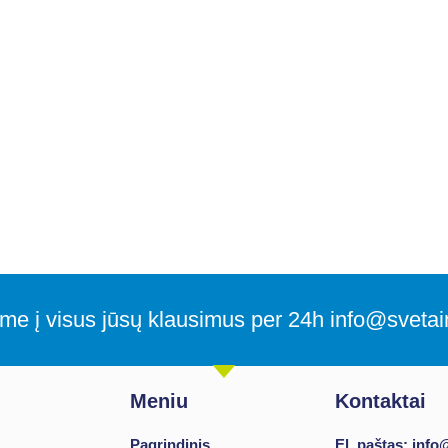
me į visus jūsų klausimus per 24h info@svetain
Meniu
Kontaktai
Pagrindinis
El. paštas: info