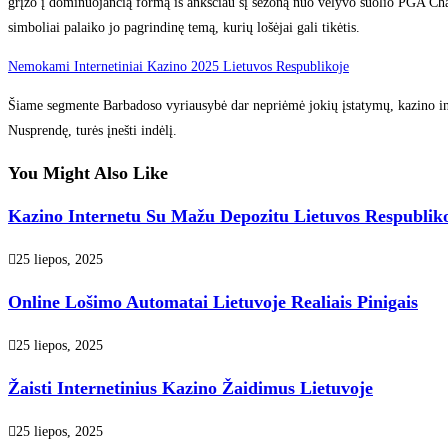
grįžo į dominuojančią formą iš anksčiau šį sezoną nuo vėlyvo šuolio PGA Ch
simboliai palaiko jo pagrindinę temą, kurių lošėjai gali tikėtis.
Nemokami Internetiniai Kazino 2025 Lietuvos Respublikoje
Šiame segmente Barbadoso vyriausybė dar nepriėmė jokių įstatymų, kazino intern
Nusprendę, turės įnešti indėlį.
You Might Also Like
Kazino Internetu Su Mažu Depozitu Lietuvos Respublik
25 liepos, 2025
Online Lošimo Automatai Lietuvoje Realiais Pinigais
25 liepos, 2025
Žaisti Internetinius Kazino Žaidimus Lietuvoje
25 liepos, 2025