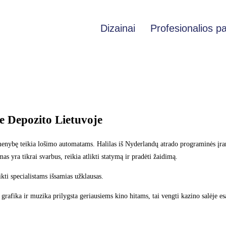
Dizainai
Profesionalios p
 Depozito Lietuvoje
irmenybę teikia lošimo automatams. Halilas iš Nyderlandų atrado programinės į
s yra tikrai svarbus, reikia atlikti statymą ir pradėti žaidimą.
ikti specialistams išsamias užklausas.
 grafika ir muzika prilygsta geriausiems kino hitams, tai vengti kazino salėje e