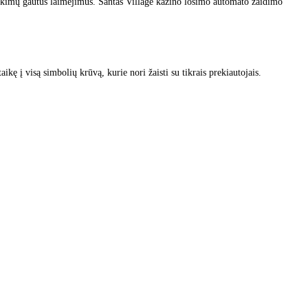
ukimų gautus laimėjimus. Santas Village kazino lošimo automato žaidimo
kę į visą simbolių krūvą, kurie nori žaisti su tikrais prekiautojais.