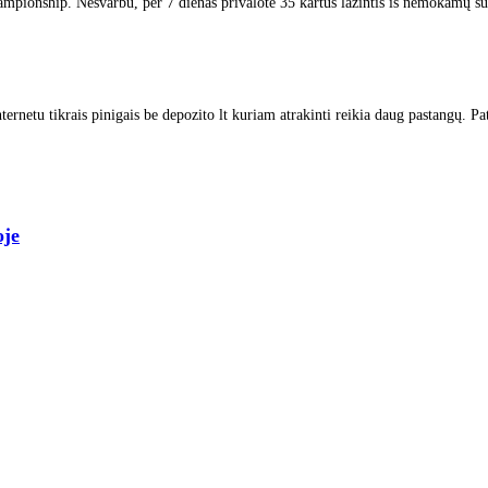
ampionship. Nesvarbu, per 7 dienas privalote 35 kartus lažintis iš nemokamų s
etu tikrais pinigais be depozito lt kuriam atrakinti reikia daug pastangų. Patai
oje